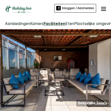
Inloggen / Aanmelden
Aanbiedingen
Kamers
Faciliteiten
Eten
Plaatselijke omgevi
Bekijk alle foto's