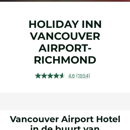
HOLIDAY INN
VANCOUVER
AIRPORT-
RICHMOND
4.6
(1954)
Lees
1954
beoordelingen.
Dezelfde
paginalink.
Vancouver Airport Hotel
in de buurt van