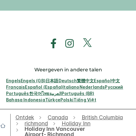
Weergeven in andere talen
Engels
Engels (GB)
日本語
Deutsch
繁體中文
Español
中文
Français
Español (España)
Italiano
Nederlands
Русский
Português
한국어
ไทย
العربية
Português (BR)
Bahasa Indonesia
Türkçe
Polski
Tiếng Việt
Ontdek
Canada
British Columbia
richmond
Holiday Inn
Holiday Inn Vancouver
Airport- Richmond