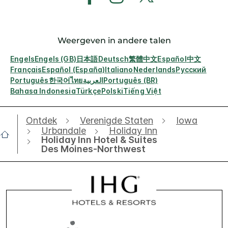
Weergeven in andere talen
Engels
Engels (GB)
日本語
Deutsch
繁體中文
Español
中文
Français
Español (España)
Italiano
Nederlands
Русский
Português
한국어
ไทย
العربية
Português (BR)
Bahasa Indonesia
Türkçe
Polski
Tiếng Việt
Ontdek
Verenigde Staten
Iowa
Urbandale
Holiday Inn
Holiday Inn Hotel & Suites
Des Moines-Northwest