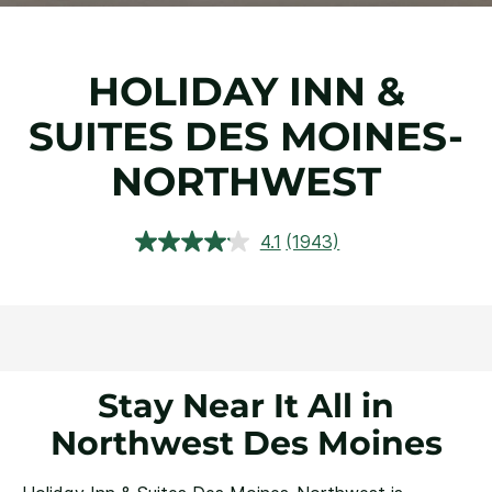
HOLIDAY INN &
SUITES
DES MOINES-
NORTHWEST
4.1
(1943)
Lees
1943
beoordelingen.
Dezelfde
paginalink.
Stay Near It All in
Northwest Des Moines