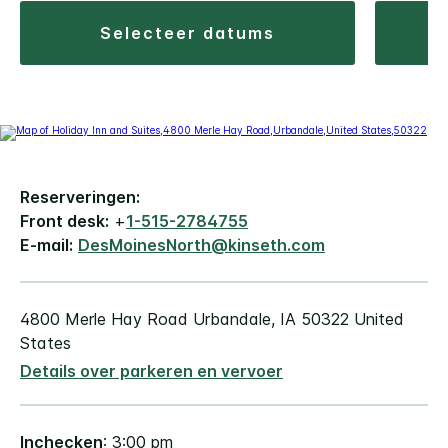
selecteer datums
Reserveringen:
Front desk:
+
1-515-2784755
E-mail:
DesMoinesNorth@kinseth.com
4800 Merle Hay Road
Urbandale
,
IA
50322
United
States
Details over parkeren en vervoer
Inchecken
: 3:00 pm