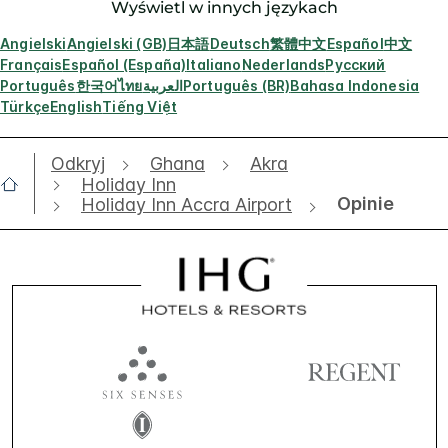
Wyświetl w innych językach
Angielski
Angielski (GB)
日本語
Deutsch
繁體中文
Español
中文
Français
Español (España)
Italiano
Nederlands
Русский
Português
한국어
ไทย
العربية
Português (BR)
Bahasa Indonesia
Türkçe
English
Tiếng Việt
Odkryj
Ghana
Akra
Holiday Inn
Opinie
Holiday Inn Accra Airport