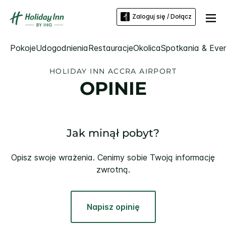
Zaloguj się / Dołącz
Pokoje
Udogodnienia
Restauracje
Okolica
Spotkania & Eve
HOLIDAY INN
ACCRA AIRPORT
OPINIE
Jak minął pobyt?
Opisz swoje wrażenia. Cenimy sobie Twoją informację
zwrotną.
Napisz opinię