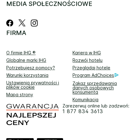
MEDIA SPOŁECZNOŚCIOWE
FIRMA
O firmie IHG ®
Kariera w IHG
Globalne marki IHG
Rozwój hotelu
Potrzebujesz pomocy?
Przeglądaj hotele
Warunki korzystania
Program AdChoices
Ustawienia prywatności i
Zakaz sprzedawania
plików cookie
danych osobowych
konsumenta
Mapa strony
Komunikacja
Zarezerwuj online lub zadzwoń:
1 877 834 3613