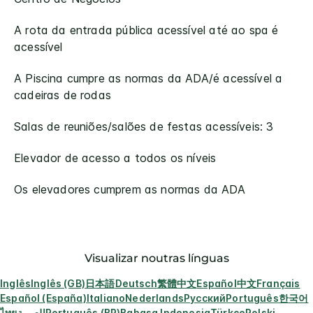
A rota da entrada pública acessível até ao spa é
acessível​
A Piscina cumpre as normas da ADA/é acessível a
cadeiras de rodas​
Salas de reuniões/salões de festas acessíveis: 3
Elevador de acesso a todos os níveis
Os elevadores cumprem as normas da ADA
Visualizar noutras línguas
Inglês
Inglês (GB)
日本語
Deutsch
繁體中文
Español
中文
Français
Español (España)
Italiano
Nederlands
Русский
Português
한국어
ไทย
العربية
Português (BR)
Bahasa Indonesia
Türkçe
Polski