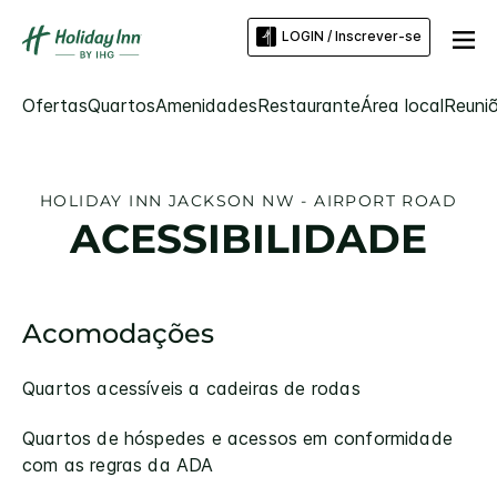
LOGIN / Inscrever-se
Ofertas
Quartos
Amenidades
Restaurante
Área local
Reuni
HOLIDAY INN
JACKSON NW - AIRPORT ROAD
ACESSIBILIDADE
Acomodações
Quartos acessíveis a cadeiras de rodas
Quartos de hóspedes e acessos em conformidade
com as regras da ADA