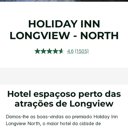
HOLIDAY INN
LONGVIEW - NORTH
4.6
(1505)
Leu
1505
análises.
Link
para
a
mesma
página.
Hotel espaçoso perto das
atrações de Longview
Damos-lhe as boas-vindas ao premiado Holiday Inn
Longview North, o maior hotel da cidade de