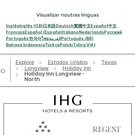
Visualizar noutras línguas
Inglês
Inglês (GB)
日本語
Deutsch
繁體中文
Español
中文
Français
Español (España)
Italiano
Nederlands
Русский
Português
한국어
ไทย
العربية
Português (BR)
Bahasa Indonesia
Türkçe
Polski
Tiếng Việt
Explore
Estados Unidos
Texas
Longview
Holiday Inn
Holiday Inn Longview -
North