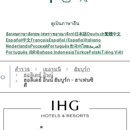
ดูเป็นภาษาอื่น
อังกฤษ
ภาษาอังกฤษ (สหราชอาณาจักร)
日本語
Deutsch
繁體中文
Español
中文
Français
Español (España)
Italiano
Nederlands
Русский
Português
한국어
ไทย
العربية
Português (BR)
Bahasa Indonesia
Türkçe
Polski
Tiếng Việt
สำรวจ
เยอรมนี
ฮัมบูร์ก
ฮอลิเดย์ อินน์
ฮอลิเดย์ อินน์ ฮัมบูร์ก - ฮาเฟนซิ
ตี