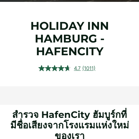
HOLIDAY INN
HAMBURG -
HAFENCITY
4.7
(1011)
อ่าน
บท
วิจารณ์.
ลิงก์
หน้า
เดียวกัน
สำรวจ HafenCity ฮัมบูร์กที่
มีชื่อเสียงจากโรงแรมแห่งใหม่
ของเรา