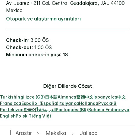
Av. Juarez : 211
Col. Centro
Guadalajara
,
JAL
44100
Mexico
Otopark ve ulaştırma ayrıntıları
Check-in
: 3:00 ÖS
Check-out
: 1:00 ÖS
Minimum check-in yaşı
: 18
Diğer Dillerde Gözat
Turkish
İngilizce (GB)
日本語
Almanca
繁體中文
İspanyolca
中文
Fransızca
Español (España)
İtalyanca
Hollanda
Русский
Portekizce
한국어
ไทย
العربية
Português (BR)
Bahasa Endonezya
English
Polski
Tiếng Việt
Araştır
Meksika
Jalisco