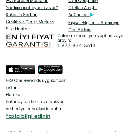
IHG Küresel Markaları
Otel Geliştirme
Yardıma mı ihtiyacınız var?
Otelleri Araştır
Kullanım Şartları
AdChoices
Gizlilik ve Çerez Merkezi
Kişisel Bilgilerimi Satmayın
Site Haritası
Geri Bildirim
Online rezervasyon yaptırın veya
arayın:
1 877 834 3613
IHG One Rewards uygulamasını
indirin.
Hareket
halindeyken hızlı rezervasyon
ve hediyeler hakkında daha
fazla bilgi edinin