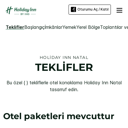
Oturumu Aç / Katıl
Teklifler
Başlangıç
İmkânlar
Yemek
Yerel Bölge
Toplantılar ve
HOLIDAY INN
NATAL
TEKLİFLER
Bu özel { } tekliflerle otel konaklama
Holiday Inn
Natal
tasarruf edin.
Otel paketleri mevcuttur