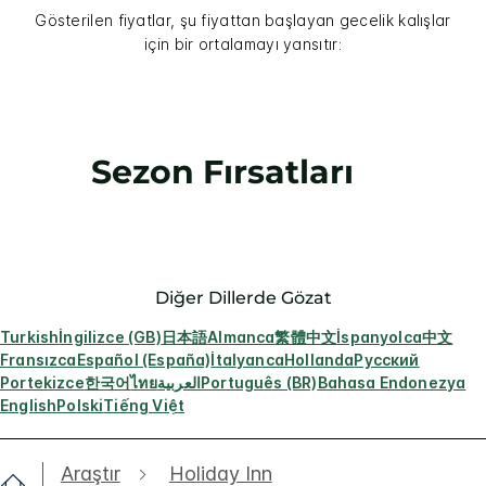
Gösterilen fiyatlar, şu fiyattan başlayan gecelik kalışlar
için bir ortalamayı yansıtır:
Sezon Fırsatları
Diğer Dillerde Gözat
Turkish
İngilizce (GB)
日本語
Almanca
繁體中文
İspanyolca
中文
Fransızca
Español (España)
İtalyanca
Hollanda
Русский
Portekizce
한국어
ไทย
العربية
Português (BR)
Bahasa Endonezya
English
Polski
Tiếng Việt
Araştır
Holiday Inn