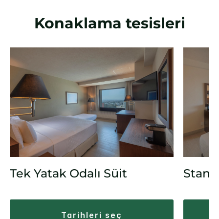
Konaklama tesisleri
Tek Yatak Odalı Süit
Stand
tarihleri seç