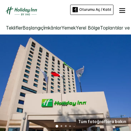
Oturumu Aç / Katıl
Teklifler
Başlangıç
İmkânlar
Yemek
Yerel Bölge
Toplantılar ve 
Tüm fotoğraflara bakın