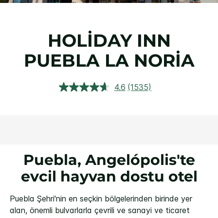
HOLIDAY INN
PUEBLA LA NORIA
4.6
(1535)
1535
Yorumu
Oku.
Aynı
sayfa
bağlantısı.
Puebla, Angelópolis'te
evcil hayvan dostu otel
Puebla Şehri'nin en seçkin bölgelerinden birinde yer
alan, önemli bulvarlarla çevrili ve sanayi ve ticaret