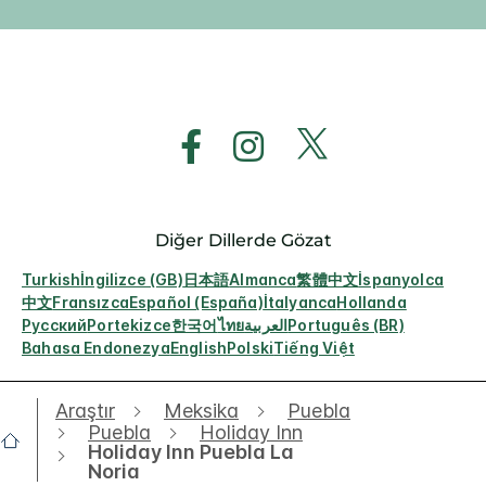
Diğer Dillerde Gözat
Turkish
İngilizce (GB)
日本語
Almanca
繁體中文
İspanyolca
中文
Fransızca
Español (España)
İtalyanca
Hollanda
Русский
Portekizce
한국어
ไทย
العربية
Português (BR)
Bahasa Endonezya
English
Polski
Tiếng Việt
Araştır
Meksika
Puebla
Puebla
Holiday Inn
Holiday Inn Puebla La
Noria