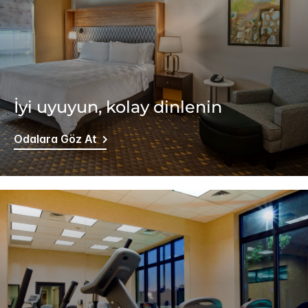
İyi uyuyun, kolay dinlenin
Odalara Göz At