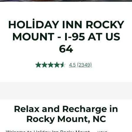
HOLIDAY INN
ROCKY
MOUNT - I-95 AT US
64
4.5
(2349)
2349
Yorumu
Oku.
Aynı
sayfa
bağlantısı.
Relax and Recharge in
Rocky Mount, NC