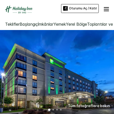
Oturumu Aç / Katıl
Teklifler
Başlangıç
İmkânlar
Yemek
Yerel Bölge
Toplantılar ve 
Tüm fotoğraflara bakın