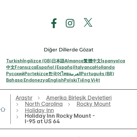
Diğer Dillerde Gözat
Turkish
İngilizce (GB)
日本語
Almanca
繁體中文
İspanyolca
中文
Fransızca
Español (España)
İtalyanca
Hollanda
Русский
Portekizce
한국어
ไทย
العربية
Português (BR)
Bahasa Endonezya
English
Polski
Tiếng Việt
Araştır
Amerika Birleşik Devletleri
North Carolina
Rocky Mount
Holiday Inn
Holiday Inn Rocky Mount -
I-95 at US 64