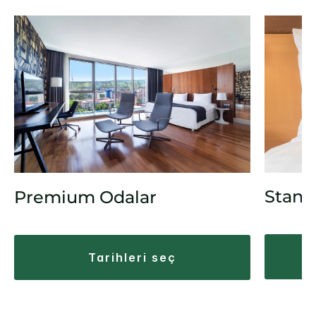
Stand
Premium Odalar
tarihleri seç