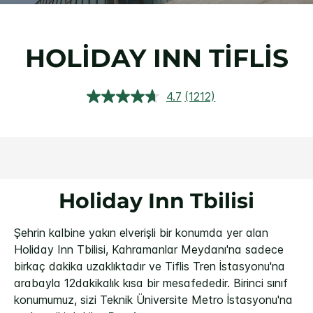
HOLIDAY INN
TIFLIS
4.7
(1212)
1212
Yorumu
Oku.
Aynı
sayfa
bağlantısı.
Holiday Inn Tbilisi
Şehrin kalbine yakın elverişli bir konumda yer alan
Holiday Inn Tbilisi, Kahramanlar Meydanı'na sadece
birkaç dakika uzaklıktadır ve Tiflis Tren İstasyonu'na
arabayla 12dakikalık kısa bir mesafededir. Birinci sınıf
konumumuz, sizi Teknik Üniversite Metro İstasyonu'na