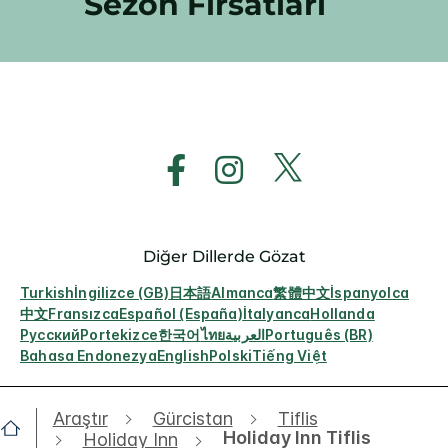
Sezon Fırsatları
Diğer Dillerde Gözat
Turkish
İngilizce (GB)
日本語
Almanca
繁體中文
İspanyolca
中文
Fransızca
Español (España)
İtalyanca
Hollanda
Русский
Portekizce
한국어
ไทย
العربية
Português (BR)
Bahasa Endonezya
English
Polski
Tiếng Việt
Araştır
Gürcistan
Tiflis
Holiday Inn Tiflis
Holiday Inn