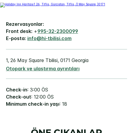
Rezervasyonlar:
Front desk:
+
995-32-2300099
E-posta:
info@hi-tbilisi.com
1, 26 May Square
Tbilisi
,
0171
Georgia
Otopark ve ulaştırma ayrıntıları
Check-in
: 3:00 ÖS
Check-out
: 12:00 ÖS
Minimum check-in yaşı
: 18
ÖNE ÇIKANLAR