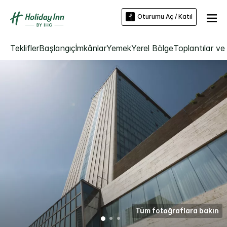
Oturumu Aç / Katıl
Teklifler
Başlangıç
İmkânlar
Yemek
Yerel Bölge
Toplantılar ve 
Tüm fotoğraflara bakın