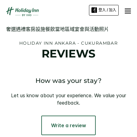
登入 / 加入
奢選遇禮
客房
設施
餐飲
當地區域
宴會與活動
照片
HOLIDAY INN
ANKARA - CUKURAMBAR
REVIEWS
How was your stay?
Let us know about your experience. We value your
feedback.
Write a review