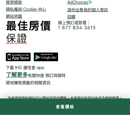
使用條款
AdChoices
隱私權與 Cookie 中心
請勿出售我的個人資訊
網站地圖
回饋
線上預訂或致電：
1 877 834 3613
下載 IHG 優悅會 app
了解更多
有關快速 預訂與隨時
隨地賺取獎勵的相關資訊
為保證我們的網站可以帶給您最佳體驗，本頁面中的部分內容為機器翻譯。
查看價格
© 2026 洲際飯店集團。保留所有權利。多數飯店為獨立產全及獨立
經營。