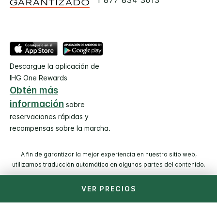
1 877 834 3613
Descargue la aplicación de
IHG One Rewards
Obtén más
información
sobre
reservaciones rápidas y
recompensas sobre la marcha.
A fin de garantizar la mejor experiencia en nuestro sitio web,
utilizamos traducción automática en algunas partes del contenido.
VER PRECIOS
© 2026 IHG. Todos los derechos reservados. La mayoría de
los hoteles son administrados y operados por entidades
independientes.