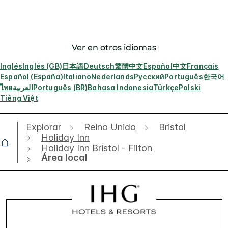
Ver en otros idiomas
Inglés
Inglés (GB)
日本語
Deutsch
繁體中文
Español
中文
Français
Español (España)
Italiano
Nederlands
Русский
Português
한국어
ไทย
العربية
Português (BR)
Bahasa Indonesia
Türkçe
Polski
Tiếng Việt
Explorar
Reino Unido
Bristol
Holiday Inn
Holiday Inn Bristol - Filton
Área local