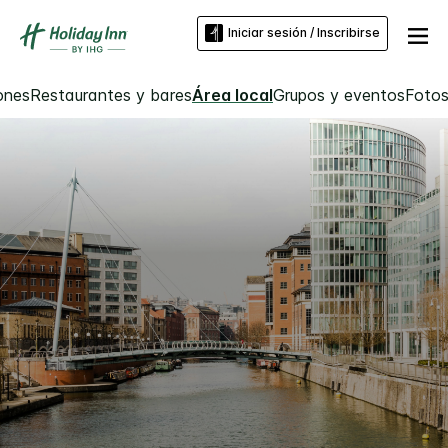
Iniciar sesión / Inscribirse
ones
Restaurantes y bares
Área local
Grupos y eventos
Foto