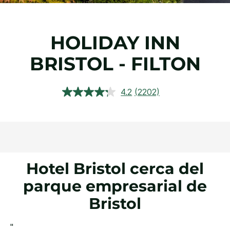
HOLIDAY INN
BRISTOL - FILTON
4.2
(2202)
Lea
2202
reseñas.
Enlace
en
la
misma
página.
Hotel Bristol cerca del
parque empresarial de
Bristol
"