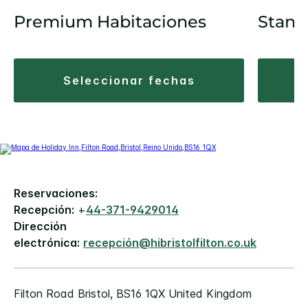
Premium Habitaciones
Stand
seleccionar fechas
Reservaciones:
Recepción:
+
44-371-9429014
Dirección
electrónica:
recepción@hibristolfilton.co.uk
Filton Road
Bristol
,
BS16 1QX
United Kingdom