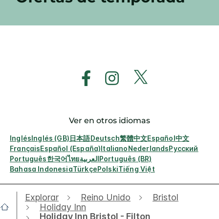
Ver en otros idiomas
Inglés
Inglés (GB)
日本語
Deutsch
繁體中文
Español
中文
Français
Español (España)
Italiano
Nederlands
Русский
Português
한국어
ไทย
العربية
Português (BR)
Bahasa Indonesia
Türkçe
Polski
Tiếng Việt
Explorar
Reino Unido
Bristol
Holiday Inn
Holiday Inn Bristol - Filton