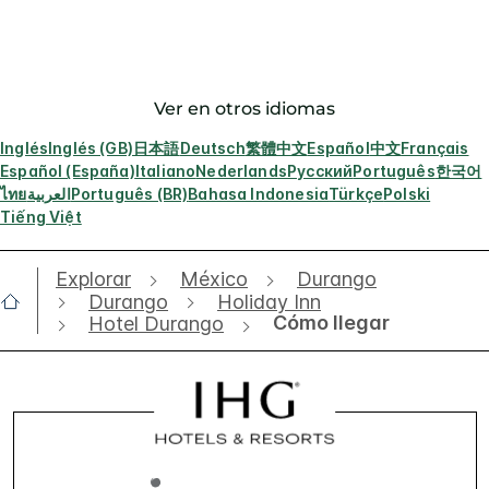
Ver en otros idiomas
Inglés
Inglés (GB)
日本語
Deutsch
繁體中文
Español
中文
Français
Español (España)
Italiano
Nederlands
Русский
Português
한국어
ไทย
العربية
Português (BR)
Bahasa Indonesia
Türkçe
Polski
Tiếng Việt
Explorar
México
Durango
Durango
Holiday Inn
Cómo llegar
Hotel Durango