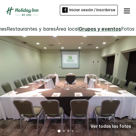
Iniciar sesión / Inscribirse
nes
Restaurantes y bares
Área local
Grupos y eventos
Fotos
Ver todas las fotos