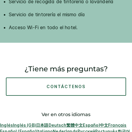
Servicio de recogida de tintorería o lavandería
Servicio de tintorería el mismo día
Acceso Wi-Fi en todo el hotel.
¿Tiene más preguntas?
CONTÁCTENOS
Ver en otros idiomas
Inglés
Inglés (GB)
日本語
Deutsch
繁體中文
Español
中文
Français
Español (España)
Italiano
Nederlands
Русский
Português
한국어