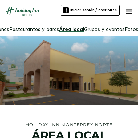
Iniciar sesión / Inscribirse
ones
Restaurantes y bares
Área local
Grupos y eventos
Foto
HOLIDAY INN
MONTERREY NORTE
ÁREA LOCAL