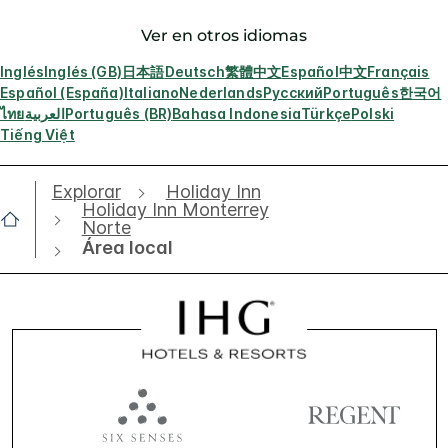
Ver en otros idiomas
Inglés
Inglés (GB)
日本語
Deutsch
繁體中文
Español
中文
Français
Español (España)
Italiano
Nederlands
Русский
Português
한국어
ไทย
العربية
Português (BR)
Bahasa Indonesia
Türkçe
Polski
Tiếng Việt
Explorar
Holiday Inn
Holiday Inn Monterrey
Norte
Área local