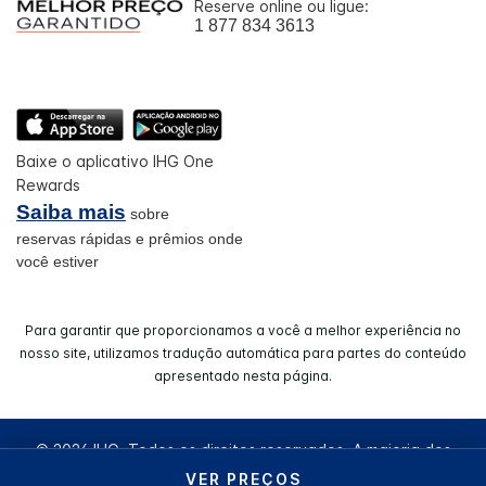
Reserve online ou ligue:
1 877 834 3613
Baixe o aplicativo IHG One
Rewards
Saiba mais
sobre
reservas rápidas e prêmios onde
você estiver
Para garantir que proporcionamos a você a melhor experiência no
nosso site, utilizamos tradução automática para partes do conteúdo
apresentado nesta página.
© 2026 IHG. Todos os direitos reservados. A maioria dos
hotéis são de uma empresa independente e/ou operados de
VER PREÇOS