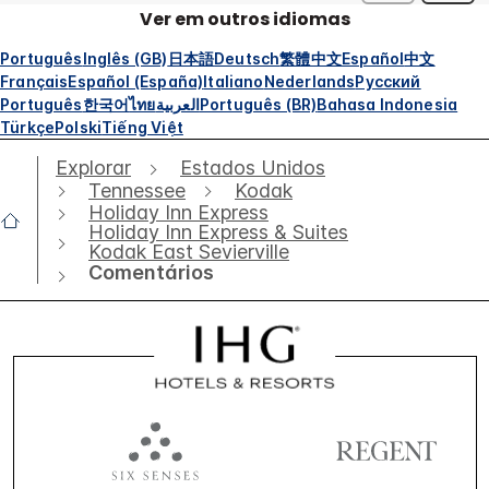
Ver em outros idiomas
Português
Inglês (GB)
日本語
Deutsch
繁體中文
Español
中文
Français
Español (España)
Italiano
Nederlands
Русский
Português
한국어
ไทย
العربية
Português (BR)
Bahasa Indonesia
Türkçe
Polski
Tiếng Việt
Explorar
Estados Unidos
Tennessee
Kodak
Holiday Inn Express
Holiday Inn Express & Suites
Kodak East Sevierville
Comentários