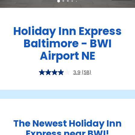
Holiday Inn Express
Baltimore - BWI
Airport NE
3.9
(58)
The Newest Holiday Inn
Express near BWI!