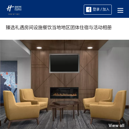
登录 / 加入
臻选礼遇
房间
设施
餐饮
当地地区
团体住宿与活动
相册
View all