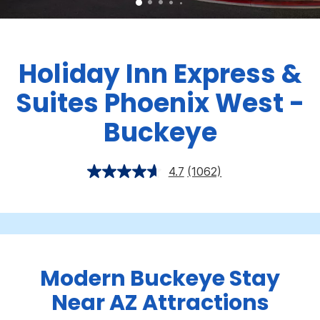
Holiday Inn Express &
Suites
Phoenix West -
Buckeye
4.7
(1062)
Modern Buckeye Stay
Near AZ Attractions