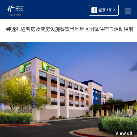
登录 / 加入
臻选礼遇
客房及套房
设施
餐饮
当地地区
团体住宿与活动
相册
View all