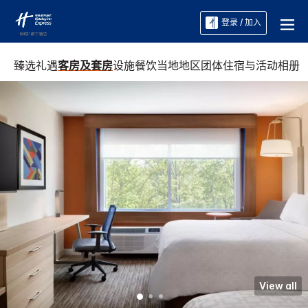
登录 / 加入
臻选礼遇
客房及套房
设施
餐饮
当地地区
团体住宿与活动
相册
View all