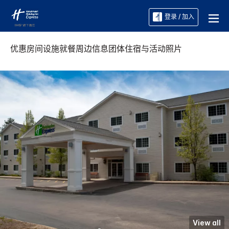
登录 / 加入
优惠
房间
设施
就餐
周边信息
团体住宿与活动
照片
View all