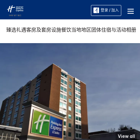
登录 / 加入
臻选礼遇
客房及套房
设施
餐饮
当地地区
团体住宿与活动
相册
View all