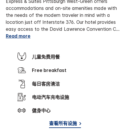
Express & Suites Pittsburgh West-Green offers
accommodations and on-site amenities made with
the needs of the modern traveler in mind with a
location just off Interstate 376. Our hotel provides
easy access to the David Lawrence Convention C
...
Read more
儿童免费用餐
Free breakfast
每日客房清洁
电动汽车充电设施
健身中心
查看所有设施