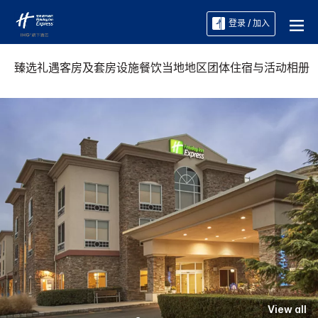
登录 / 加入
臻选礼遇
客房及套房
设施
餐饮
当地地区
团体住宿与活动
相册
View all