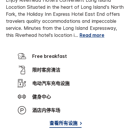
Enjoy Riverhead Hotel's Convenient Long Island
Location Situated in the heart of Long Island's North
Fork, the Holiday Inn Express Hotel East End offers
travelers quality accommodations and impeccable
service. Minutes from the Long Island Expressway,
this Riverhead hotel's location i
...
Read more
Free breakfast
限时客房清洁
电动汽车充电设施
健身中心
酒店内停车场
查看所有设施