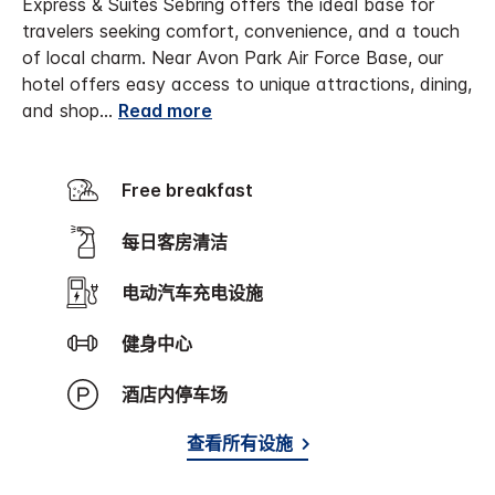
Express & Suites Sebring offers the ideal base for
travelers seeking comfort, convenience, and a touch
of local charm.
Near Avon Park Air Force Base, our
hotel offers easy access to unique attractions, dining,
and shop
...
Read more
Free breakfast
每日客房清洁
电动汽车充电设施
健身中心
酒店内停车场
查看所有设施