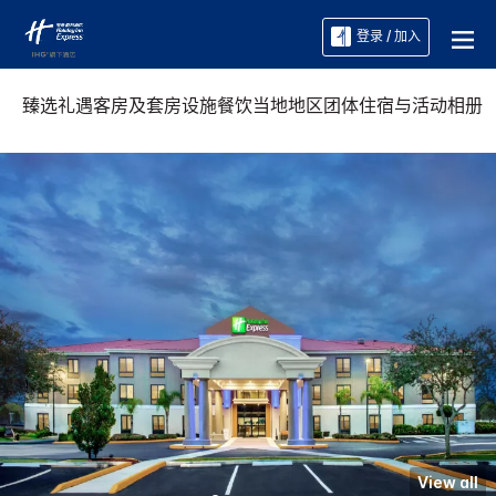
登录 / 加入
臻选礼遇
客房及套房
设施
餐饮
当地地区
团体住宿与活动
相册
View all