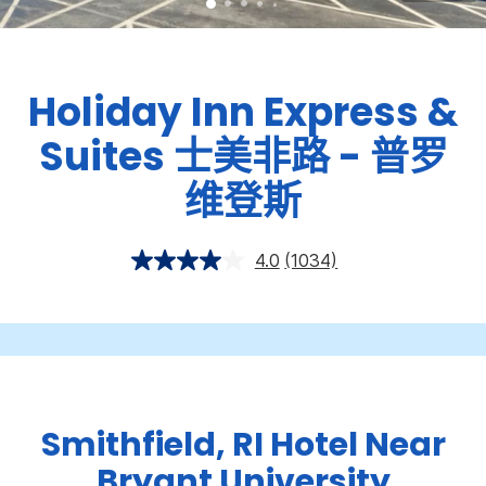
Holiday Inn Express &
Suites
士美非路 - 普罗
维登斯
4.0
(1034)
Smithfield, RI Hotel Near
Bryant University