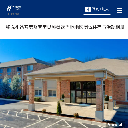
登录 / 加入
臻选礼遇
客房及套房
设施
餐饮
当地地区
团体住宿与活动
相册
View all