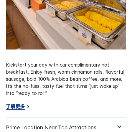
Kickstart your day with our complimentary hot
breakfast. Enjoy fresh, warm cinnamon rolls, flavorful
sausage, bold 100% Arabica bean coffee, and more.
It’s the no-fuss, tasty fuel that turns “just woke up”
into “ready to roll.”
了解更多