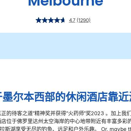
Melbourne
4.7
(1290)
于墨尔本西部的休闲酒店靠近
真正的待客之道”精神奖并获得“火药师”奖2023 。加上
酒店位于佛罗里达州太空海岸的中心地带附近有丰富多彩
拉斯湖享受无尽的钓鱼、远足和户外乐趣。
Or, maybe t