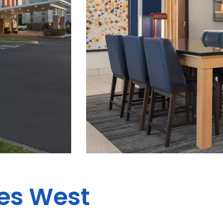
es
West