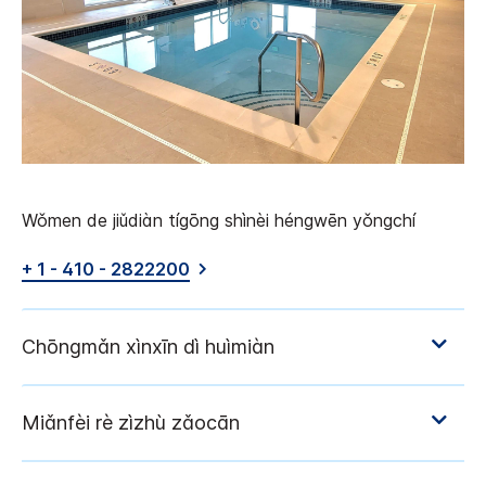
Wǒmen de jiǔdiàn tígōng shìnèi héngwēn yǒngchí
+ 1 - 410 - 2822200