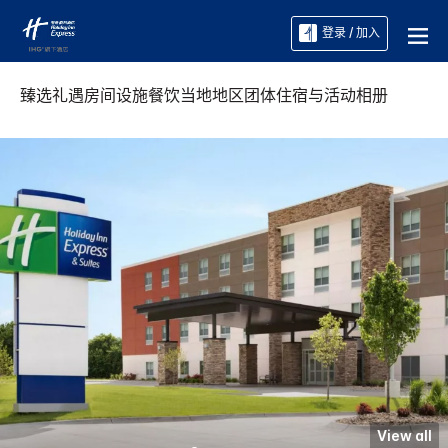
登录 / 加入
臻选礼遇
房间
设施
餐饮
当地地区
团体住宿与活动
相册
View all