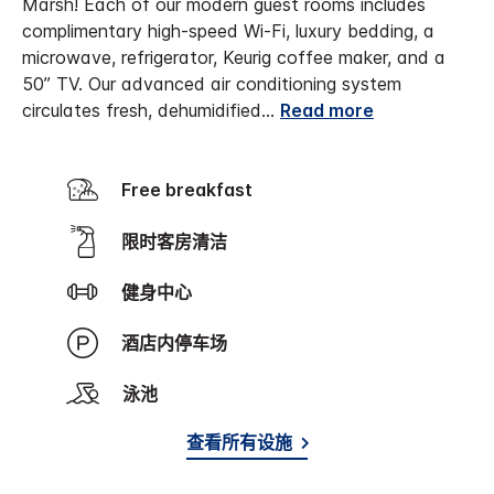
Marsh!
Each of our modern guest rooms includes
complimentary high-speed Wi-Fi, luxury bedding, a
microwave, refrigerator, Keurig coffee maker, and a
50” TV. Our advanced air conditioning system
circulates fresh, dehumidified
...
Read more
Free breakfast
限时客房清洁
健身中心
酒店内停车场
泳池
查看所有设施