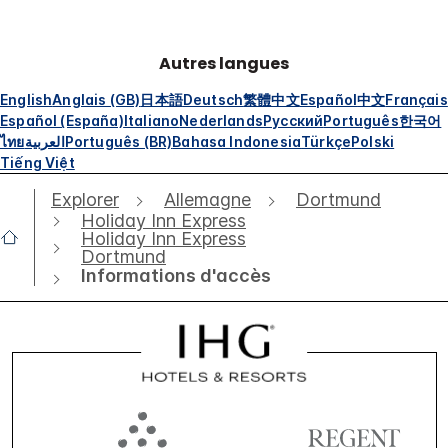
Autres langues
English
Anglais (GB)
日本語
Deutsch
繁體中文
Español
中文
Français
Español (España)
Italiano
Nederlands
Русский
Português
한국어
ไทย
العربية
Português (BR)
Bahasa Indonesia
Türkçe
Polski
Tiếng Việt
Explorer
Allemagne
Dortmund
Holiday Inn Express
Holiday Inn Express
Dortmund
Informations d'accès