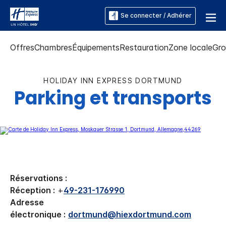
Se connecter / Adhérer
Offres
Chambres
Équipements
Restauration
Zone locale
Gro
HOLIDAY INN EXPRESS
DORTMUND
Parking et transports
Réservations :
Réception :
+
49-231-176990
Adresse
électronique :
dortmund@hiexdortmund.com