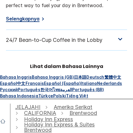
perfect way to fuel your day in Brentwood.
Selengkapnya
Lihat dalam Bahasa Lainnya
Bahasa Inggris
Bahasa Inggris (GB)
日本語
Deutsch
繁體中文
Español
中文
Français
Español (España)
Italiano
Nederlands
Русский
Português
한국어
ไทย
العربية
Português (BR)
Bahasa Indonesia
Türkçe
Polski
Tiếng Việt
JELAJAHI
Amerika Serikat
CALIFORNIA
Brentwood
Holiday Inn Express
Holiday Inn Express & Suites
Brentwood