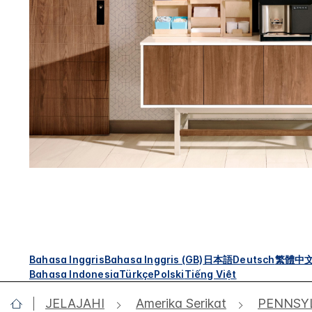
Bahasa Inggris
Bahasa Inggris (GB)
日本語
Deutsch
繁體中
Bahasa Indonesia
Türkçe
Polski
Tiếng Việt
JELAJAHI
Amerika Serikat
PENNSY