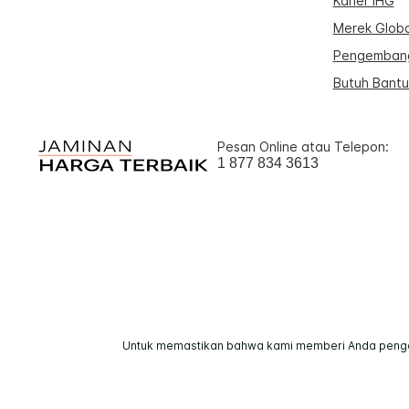
Karier IHG
Merek Globa
Pengembang
Butuh Bant
Pesan Online atau Telepon:
1 877 834 3613
Untuk memastikan bahwa kami memberi Anda pengala
© 2026 IHG. Semua hak dilin