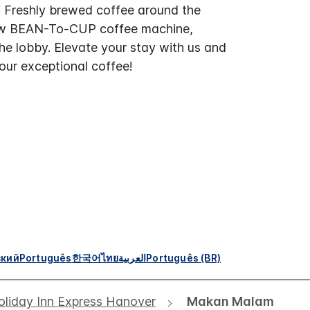
f Freshly brewed coffee around the
ew BEAN-To-CUP coffee machine,
the lobby. Elevate your stay with us and
 our exceptional coffee!
ский
Português
한국어
ไทย
العربية
Português (BR)
oliday Inn Express Hanover
Makan Malam