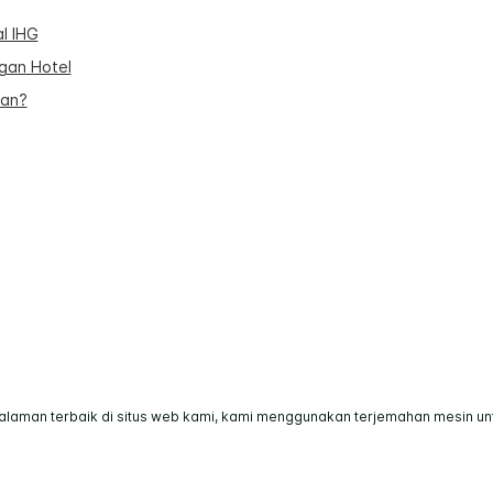
l IHG
an Hotel
uan?
man terbaik di situs web kami, kami menggunakan terjemahan mesin untuk
dungi undang-undang. Sebagian besar hotel dimiliki dan dio