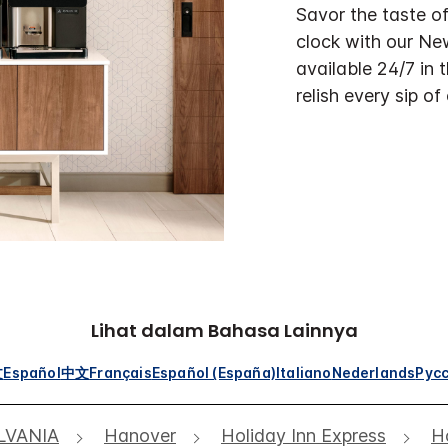
Savor the taste o
clock with our N
available 24/7 in 
relish every sip of
Lihat dalam Bahasa Lainnya
文
Español
中文
Français
Español (España)
Italiano
Nederlands
Рус
LVANIA
Hanover
Holiday Inn Express
H