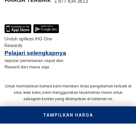
1 877 834 3613
Unduh aplikasi IHG One
Rewards
Pelajari selengkapnya
seputar pemesanan cepat dan
Reward dari mana saja
Untuk memastikan bahwa kami memberi Anda pengalaman terbaik di
situs web kami, kami menggunakan terjemahan mesin untuk
sebagian konten yang ditampilkan di halaman ini.
TAMPILKAN HARGA
© 2026 IHG. Semua hak dilindungi undang-undang. Sebagian
besar hotel dimiliki dan dioperasikan secara independen.
Select