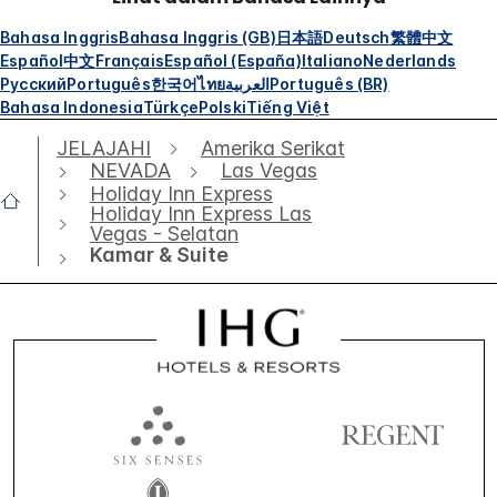
Bahasa Inggris
Bahasa Inggris (GB)
日本語
Deutsch
繁體中文
Español
中文
Français
Español (España)
Italiano
Nederlands
Русский
Português
한국어
ไทย
العربية
Português (BR)
Bahasa Indonesia
Türkçe
Polski
Tiếng Việt
JELAJAHI
Amerika Serikat
NEVADA
Las Vegas
Holiday Inn Express
Holiday Inn Express Las
Vegas - Selatan
Kamar & Suite