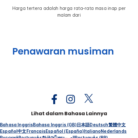
Harga tertera adalah harga rata-rata masa inap per
malam dari
Penawaran musiman
Lihat dalam Bahasa Lainnya
Bahasa Inggris
Bahasa Inggris (GB)
日本語
Deutsch
繁體中文
Español
中文
Français
Español (España)
Italiano
Nederlands
Русский
Português
한국어
ไทย
العربية
Português (BR)