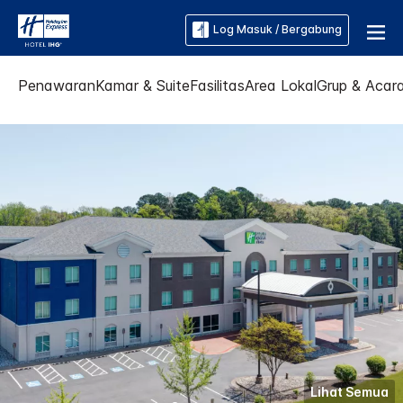
Log Masuk / Bergabung
Penawaran
Kamar & Suite
Fasilitas
Area Lokal
Grup & Acar
Lihat Semua