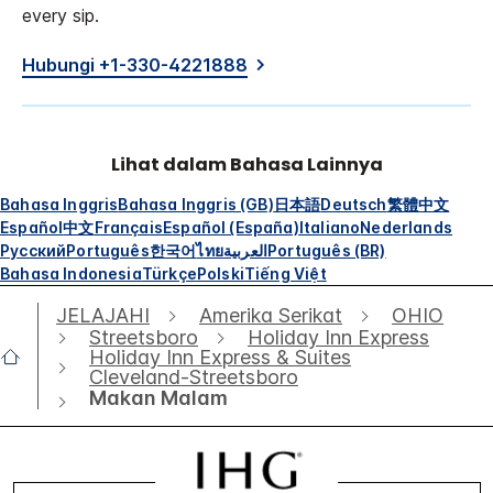
every sip.
Hubungi +1-330-4221888
Lihat dalam Bahasa Lainnya
Bahasa Inggris
Bahasa Inggris (GB)
日本語
Deutsch
繁體中文
Español
中文
Français
Español (España)
Italiano
Nederlands
Русский
Português
한국어
ไทย
العربية
Português (BR)
Bahasa Indonesia
Türkçe
Polski
Tiếng Việt
JELAJAHI
Amerika Serikat
OHIO
Streetsboro
Holiday Inn Express
Holiday Inn Express & Suites
Cleveland-Streetsboro
Makan Malam