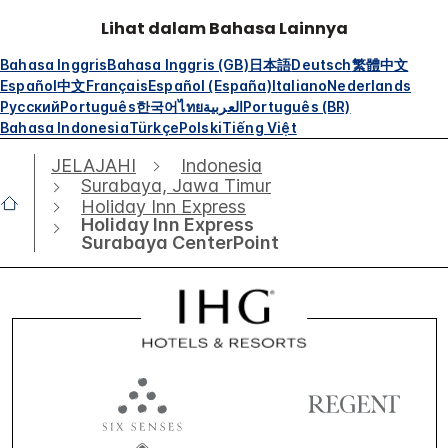
Lihat dalam Bahasa Lainnya
Bahasa Inggris
Bahasa Inggris (GB)
日本語
Deutsch
繁體中文
Español
中文
Français
Español (España)
Italiano
Nederlands
Русский
Português
한국어
ไทย
العربية
Português (BR)
Bahasa Indonesia
Türkçe
Polski
Tiếng Việt
JELAJAHI
Indonesia
Surabaya, Jawa Timur
Holiday Inn Express
Holiday Inn Express
Surabaya CenterPoint