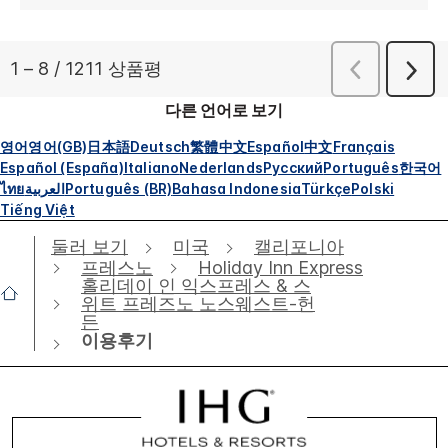
다른 언어로 보기
영어
영어(GB)
日本語
Deutsch
繁體中文
Español
中文
Français
Español (España)
Italiano
Nederlands
Русский
Português
한국어
ไทย
العربية
Português (BR)
Bahasa Indonesia
Türkçe
Polski
Tiếng Việt
둘러 보기
미국
캘리포니아
프레스노
Holiday Inn Express
홀리데이 인 익스프레스 & 스
위트 프레즈노 노스웨스트-헌
든
이용후기