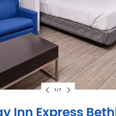
1/7
ay Inn Express
Bet