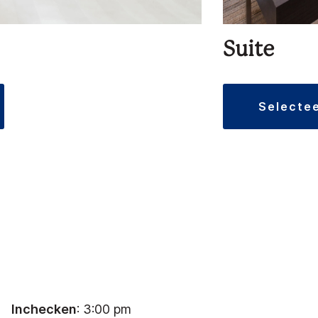
Suite
selecte
Inchecken
: 3:00 pm