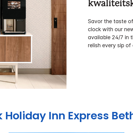
kwaliteitsk
Savor the taste o
clock with our ne
available 24/7 in 
relish every sip of
k
Holiday Inn Express
Bet