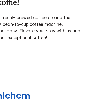
offie!
f freshly brewed coffee around the
w bean-to-cup coffee machine,
the lobby. Elevate your stay with us and
 our exceptional coffee!
hlehem