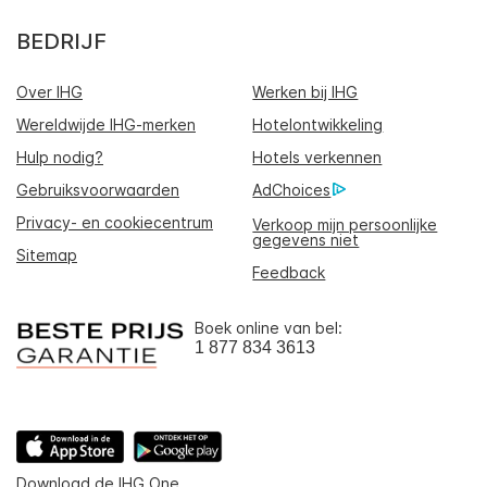
BEDRIJF
Over IHG
Werken bij IHG
Wereldwijde IHG-merken
Hotelontwikkeling
Hulp nodig?
Hotels verkennen
Gebruiksvoorwaarden
AdChoices
Privacy- en cookiecentrum
Verkoop mijn persoonlijke
gegevens niet
Sitemap
Feedback
Boek online van bel:
1 877 834 3613
Download de IHG One