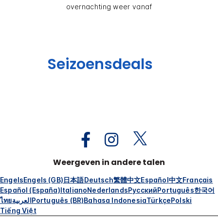
overnachting weer vanaf
Seizoensdeals
Weergeven in andere talen
Engels
Engels (GB)
日本語
Deutsch
繁體中文
Español
中文
Français
Español (España)
Italiano
Nederlands
Русский
Português
한국어
ไทย
العربية
Português (BR)
Bahasa Indonesia
Türkçe
Polski
Tiếng Việt