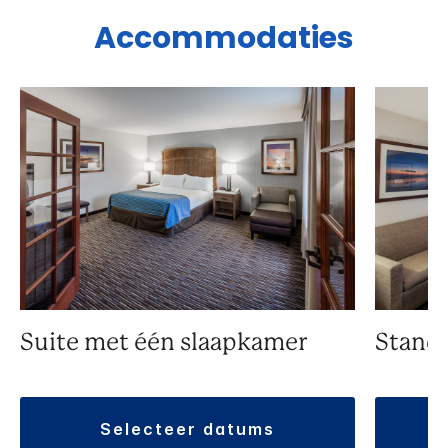
Accommodaties
Suite met één slaapkamer
Stand
selecteer datums