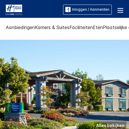
Inloggen / Aanmelden
Aanbiedingen
Kamers & Suites
Faciliteiten
Eten
Plaatselijk
Alles bekijken