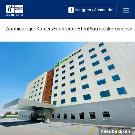
Inloggen / Aanmelden
Aanbiedingen
Kamers
Faciliteiten
Eten
Plaatselijke omgevin
Alles bekijken