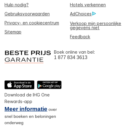
Hulp nodig?
Hotels verkennen
Gebruiksvoorwaarden
AdChoices
Privacy- en cookiecentrum
Verkoop mijn persoonlijke
gegevens niet
Sitemap
Feedback
Boek online van bel:
1 877 834 3613
Download de IHG One
Rewards-app
Meer informatie
over
snel boeken en beloningen
onderweg