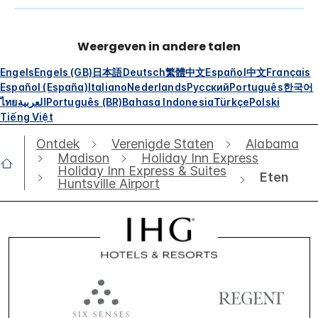
Weergeven in andere talen
Engels
Engels (GB)
日本語
Deutsch
繁體中文
Español
中文
Français
Español (España)
Italiano
Nederlands
Русский
Português
한국어
ไทย
العربية
Português (BR)
Bahasa Indonesia
Türkçe
Polski
Tiếng Việt
Ontdek
Verenigde Staten
Alabama
Madison
Holiday Inn Express
Holiday Inn Express & Suites
Eten
Huntsville Airport