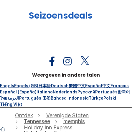
Seizoensdeals
Weergeven in andere talen
Engels
Engels (GB)
日本語
Deutsch
繁體中文
Español
中文
Français
Español (España)
Italiano
Nederlands
Русский
Português
한국어
ไทย
العربية
Português (BR)
Bahasa Indonesia
Türkçe
Polski
Tiếng Việt
Ontdek
Verenigde Staten
Tennessee
memphis
Holiday Inn Express