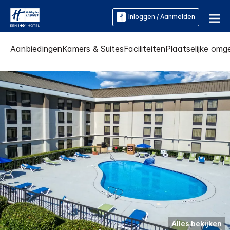
Inloggen / Aanmelden
Aanbiedingen
Kamers & Suites
Faciliteiten
Plaatselijke omg
Alles bekijken