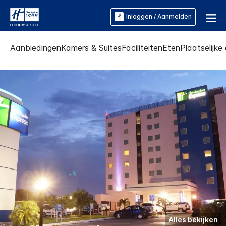
Inloggen / Aanmelden
Aanbiedingen
Kamers & Suites
Faciliteiten
Eten
Plaatselijk
Alles bekijken