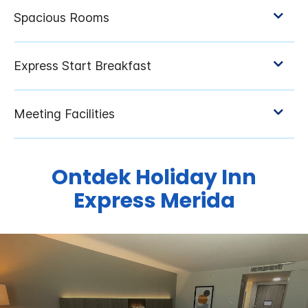
Ontdek
Holiday Inn
Express
Merida