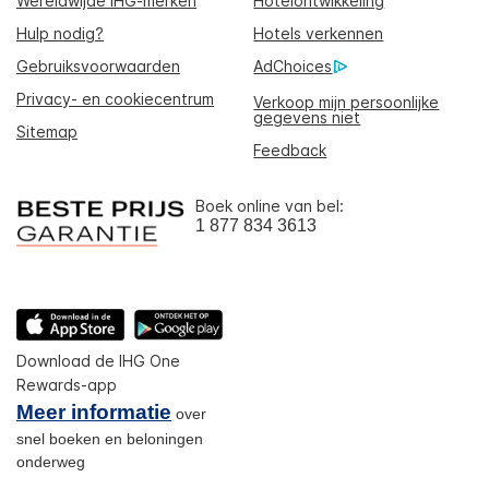
Wereldwijde IHG-merken
Hotelontwikkeling
Hulp nodig?
Hotels verkennen
Gebruiksvoorwaarden
AdChoices
Privacy- en cookiecentrum
Verkoop mijn persoonlijke
gegevens niet
Sitemap
Feedback
Boek online van bel:
1 877 834 3613
Download de IHG One
Rewards-app
Meer informatie
over
snel boeken en beloningen
onderweg