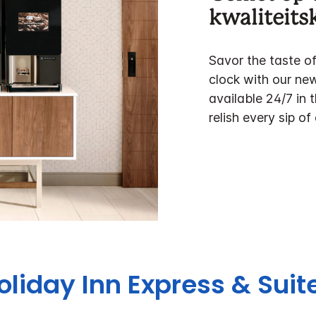
kwaliteitsk
Savor the taste o
clock with our ne
available 24/7 in 
relish every sip of
oliday Inn Express & Suit