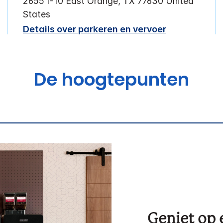
2655 I-10 East
Orange
,
TX
77630
United
States
Details over parkeren en vervoer
De hoogtepunten
Geniet op