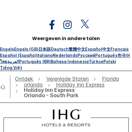
Weergeven in andere talen
Engels
Engels (GB)
日本語
Deutsch
繁體中文
Español
中文
Français
Español (España)
Italiano
Nederlands
Русский
Português
한국어
ไทย
العربية
Português (BR)
Bahasa Indonesia
Türkçe
Polski
Tiếng Việt
Ontdek
Verenigde Staten
Florida
orlando
Holiday Inn Express
Holiday Inn Express
Orlando - South Park