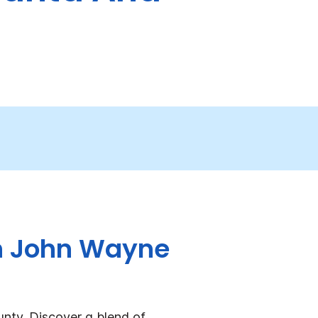
an John Wayne
unty.
Discover a blend of