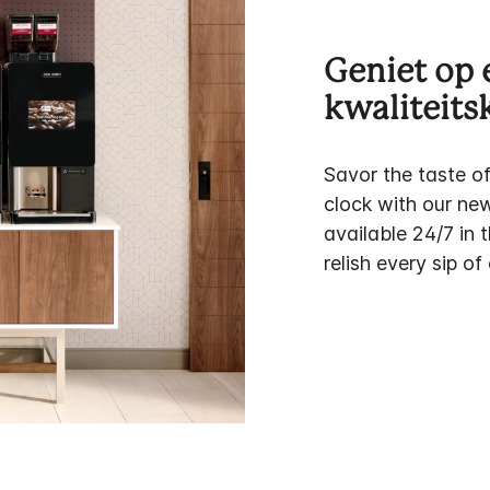
Geniet op
kwaliteitsk
Savor the taste o
clock with our ne
available 24/7 in 
relish every sip of