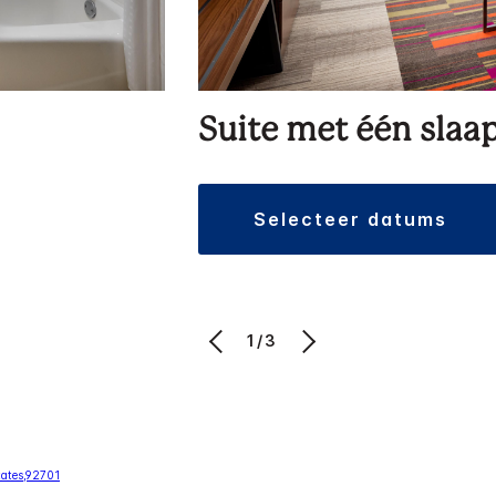
Suite met één sla
selecteer datums
1/3