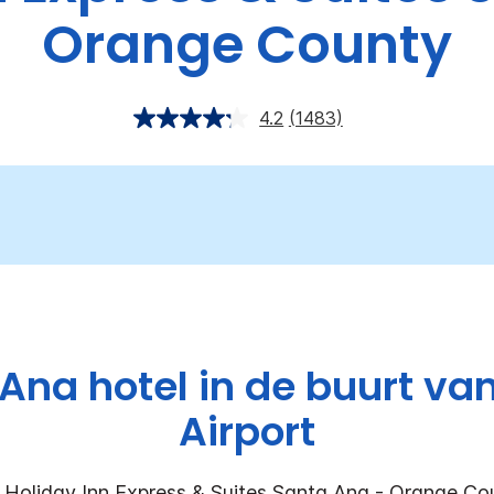
Orange County
4.2
(1483)
Ana hotel in de buurt v
Airport
j Holiday Inn Express & Suites Santa Ana - Orange Co