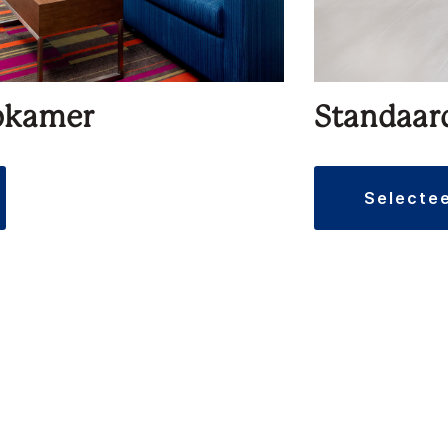
apkamer
Standaar
selecte