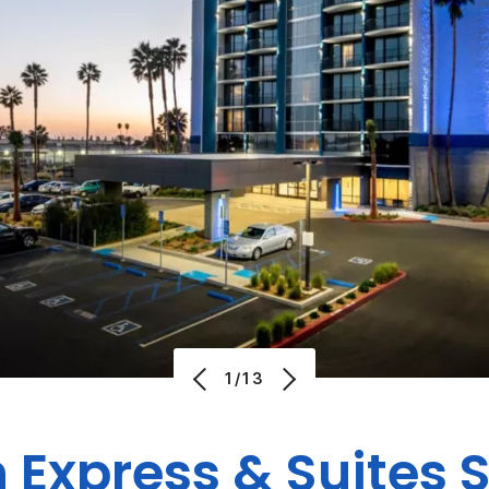
1/13
n Express & Suites
S