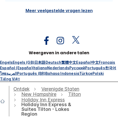
Meer veelgestelde vragen lezen
Weergeven in andere talen
Engels
Engels (GB)
日本語
Deutsch
繁體中文
Español
中文
Français
Español (España)
Italiano
Nederlands
Русский
Português
한국어
ไทย
العربية
Português (BR)
Bahasa Indonesia
Türkçe
Polski
Tiếng Việt
Ontdek
Verenigde Staten
New Hampshire
Tilton
Holiday Inn Express
Holiday Inn Express &
Suites Tilton - Lakes
Region