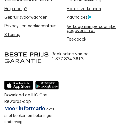
Hulp nodig?
Hotels verkennen
Gebruiksvoorwaarden
AdChoices
Privacy- en cookiecentrum
Verkoop mijn persoonlijke
gegevens niet
Sitemap
Feedback
Boek online van bel:
1 877 834 3613
Download de IHG One
Rewards-app
Meer informatie
over
snel boeken en beloningen
onderweg