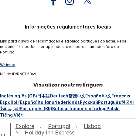
Informações regulamentares locais
Link para o livro de reclamações eletrónico português do hotel. Rede
nacional fixa; podem ser aplicadas taxas para chamadas fora de
Portugal.
Website
N.º de ID/RNET 5369
Visualizar noutras línguas
Inglês
Inglês (GB)
日本語
Deutsch
繁體中文
Español
中文
Français
Español (España)
Italiano
Nederlands
Русский
Português
한국어
ไทย
العربية
Português (BR)
Bahasa Indonesia
Türkçe
Polski
Tiếng Việt
Explore
Portugal
Lisboa
Holiday Inn Express