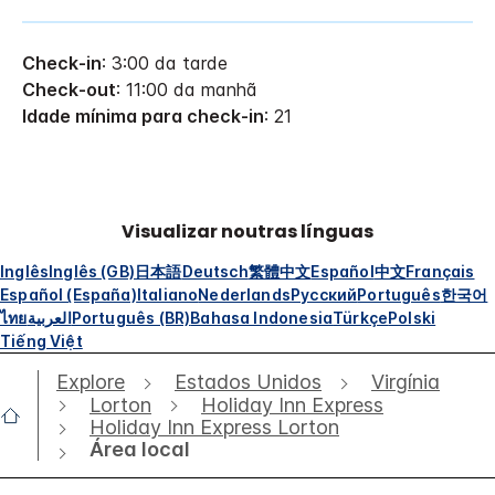
Check-in
: 3:00 da tarde
Check-out
: 11:00 da manhã
Idade mínima para check-in
: 21
Visualizar noutras línguas
Inglês
Inglês (GB)
日本語
Deutsch
繁體中文
Español
中文
Français
Español (España)
Italiano
Nederlands
Русский
Português
한국어
ไทย
العربية
Português (BR)
Bahasa Indonesia
Türkçe
Polski
Tiếng Việt
Explore
Estados Unidos
Virgínia
Lorton
Holiday Inn Express
Holiday Inn Express Lorton
Área local